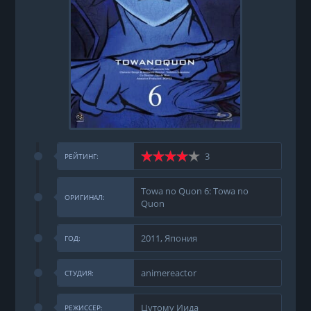
3
РЕЙТИНГ:
Towa no Quon 6: Towa no
ОРИГИНАЛ:
Quon
2011, Япония
ГОД:
animereactor
СТУДИЯ:
Цутому Иида
РЕЖИССЕР: