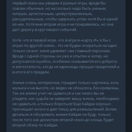
первый сезон мы увидим 4 разных игры, вроде бы
совсем обычных, но на сколько надо быть умным,
хитрым, артистичным, целеустремленным,
рассудительным, чтобы одержать успех хотя бы в одной
из них. Хотя мне вторая игра и не понравилась, но она
даст дорогу в круговорот событий.
Хотя, что в первой игре, что в игре в «карту И», я бы с
играл по другой схеме… Но не будем опираться на один
только сюжет, меня удивляет сам главный персонаж.
Вроде с одной стороны он уже и опытен и хитер, но
допускается ошибок, особенно сказывается его доброта
и мягкотелость, когда не единожды прощал предателей и
в итоге его предали.
Аниме очень интересное, страдает только картинка, хоть
музыка и на высоте, но видео не обошлось без кривизны.
Так же аниме учит не сдаваться и как низко вы не
упадете, как судьба не завернет вашу жизнь, необходимо
не сдаваться, а только бороться! Еще Кайдзи хорошо
прочищает мозги и дает пишу для размышлений. Более
детально я обозревать аниме Кайдзи не буду, только
после того как досмотрю второй сезон до конца, будет
второй обзор по Кайдзи.