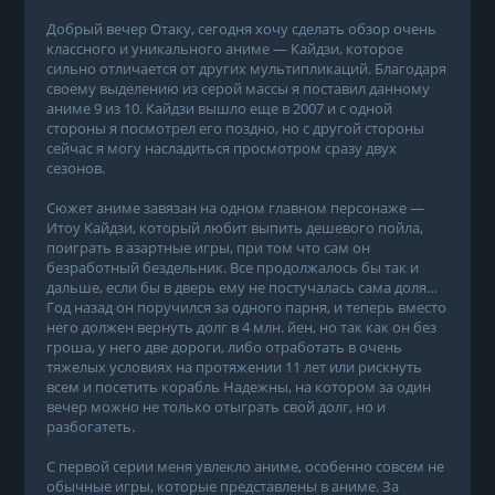
Добрый вечер Отаку, сегодня хочу сделать обзор очень
классного и уникального аниме — Кайдзи, которое
сильно отличается от других мультипликаций. Благодаря
своему выделению из серой массы я поставил данному
аниме 9 из 10. Кайдзи вышло еще в 2007 и с одной
стороны я посмотрел его поздно, но с другой стороны
сейчас я могу насладиться просмотром сразу двух
сезонов.
Сюжет аниме завязан на одном главном персонаже —
Итоу Кайдзи, который любит выпить дешевого пойла,
поиграть в азартные игры, при том что сам он
безработный бездельник. Все продолжалось бы так и
дальше, если бы в дверь ему не постучалась сама доля…
Год назад он поручился за одного парня, и теперь вместо
него должен вернуть долг в 4 млн. йен, но так как он без
гроша, у него две дороги, либо отработать в очень
тяжелых условиях на протяжении 11 лет или рискнуть
всем и посетить корабль Надежны, на котором за один
вечер можно не только отыграть свой долг, но и
разбогатеть.
С первой серии меня увлекло аниме, особенно совсем не
обычные игры, которые представлены в аниме. За