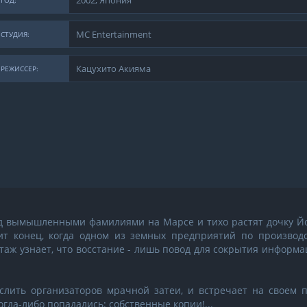
2002, Япония
ГОД:
MC Entertainment
СТУДИЯ:
Кацухито Акияма
РЕЖИССЕР:
д вымышленными фамилиями на Марсе и тихо растят дочку Йо
т конец, когда одном из земных предприятий по производс
таж узнает, что восстание - лишь повод для сокрытия информ
лить организаторов мрачной затеи, и встречает на своем п
огда-либо попадались: собственные копии!...