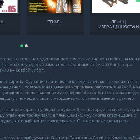
ЙН
ТЕККЕН
ПРИНЦ
ИЗВРАЩЕННОСТИ И
НЕСМЕЮЩАЯСЯ КОШК
оторая выполнена в удивительном сочетании хип-хопа и битв на меча
е вы сможете увидеть в замечательном аниме от автора Синъитиро
аниме – Ковбой Бибоп.
ная сиротка Фуу хочет найти человека, единственная примета его – от
жны деньги, поэтому юная девушка устроилась работать в чайной, но 
о дворянина, но по счастливому стечению обстоятельств в этом заведе
 девушку с помощью своего неординарного стиля владения оружием.
ился с тихим странствующим самураем Дзин, который по силе не уступ
у отважную тройку взяли в плен. Однако, Фуу смогла спасти Дзина с
мурая, который пахнет подсолнухами. С этого и начинается наша
 экшена, каждый думает о Квентине Тарантино, Джеймсе Кэмероне, Ри