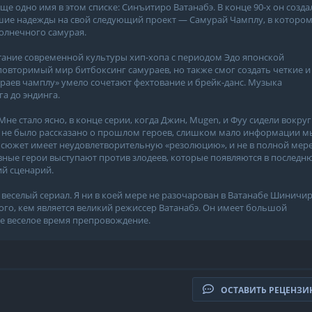
ще одно имя в этом списке: Синъитиро Ватанабэ. В конце 90-х он созда
ьшие надежды на свой следующий проект — Самурай Чамплу, в которо
солнечного самурая.
етание современной культуры хип-хопа с периодом Эдо японской
повторимый мир битбоксинг самураев, но также смог создать четкие и
раев чамплу» умело сочетают фехтование и брейк-данс. Музыка
а до эндинга.
е стало ясно, в конце серии, когда Джин, Mugen, и Фуу сидели вокруг
го не было рассказано о прошлом героев, слишком мало информации м
 сюжет имеет неудовлетворительную «резолюцию», и не в полной мер
авные герои выступают против злодеев, которые появляются в послед
ий сценарий.
о веселый сериал. Я ни в коей мере не разочарован в Ватанабе Шиничир
го, кем является великий режиссер Ватанабэ. Он имеет большой
ое веселое время препровождение.
ОСТАВИТЬ РЕЦЕНЗ