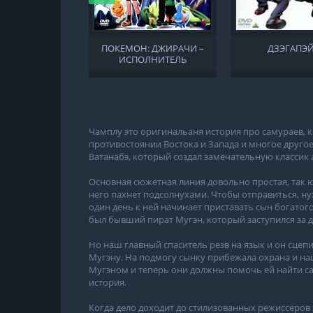
ПОКЕМОН: ДЖИРАЧИ –
ДЗЭГАПЭ
ИСПОЛНИТЕЛЬ
ЖЕЛАНИЙ
Чамплу это оригинальаня история про самураев, к
противостоянии Востока и Запада и многое друго
Ватанабэ, который создал замечательную классик 
Основная сюжетная линия довольно простая, так ю
него пахнет подсолнухами. Чтобы отправиться, ну
один день к ней начинает приставать сын богатог
был бывший пират Мугэн, который заступился за
Но наш главный спаситель резв на язык и он сцеп
Мугэну. На подмогу сынку прибежала охрана и наш
Мугэном и теперь они должны помочь ей найти са
история.
Когда дело доходит до стилизованных режиссёров