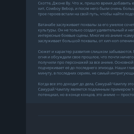
Скотте, Джоне Ву. Что ж, пришло время добавить е
хит, Cowboy Bebop, и после него были очень бол
трое героев встали на свой путь, чтобы найти под
Ватанабе заслуживает похвалы за его умелое соч
культуры. Он не только создал удивительный и не
интересные боевые сцены. Многие из аниме «саму
заслуживает большой похвалы, от хип-хоп опенинг
Сюжет и характер развития слишком забываются. Мн
огня и обсуждали свое прошлое, что почти ниче
получили про персонажей за все аниме. Основной
подчеркивает её до последнего эпизода. Наши гл
минуту, в последних сериях, не самый интригующ
Когда все это доходит до дела, Самурай Чамплу эт
Самурай Чамплу является подлинным примером то
потенциал, но в конце концов, это аниме — прост