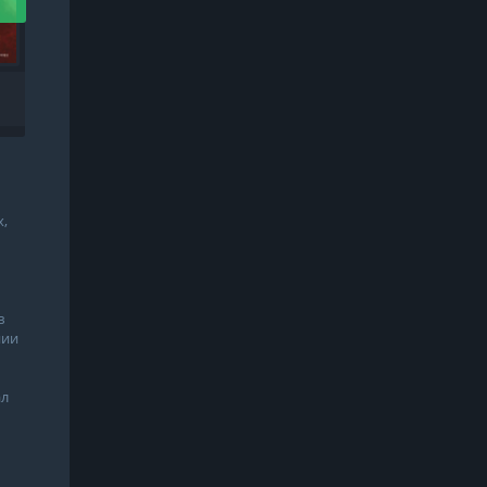
ХВАЮГИ
х,
в
нии
ал