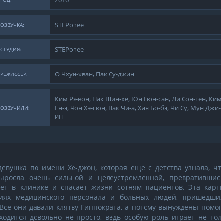
2016
ГОД:
STEPonee
ОЗВУЧКА:
STEPonee
СТУДИЯ:
О Чхун-хван, Пак Су-джин
РЕЖИССЕР:
Ким Рэ-вон, Пак Щин-хе, Юн Гюн-сан, Ли Сон-гён, Ки
Ён-э, Чон Хэ-гюн, Пак Чи-а, Хан Бо-бэ, Чи Су, Мун Джи-
ОЗВУЧИЛИ:
ин
евушка по имени Хе-джон, которая еще с детства узнала, чт
ыросла очень сильной и целеустремленной, превратившис
ет в клинике и спасает жизни сотням пациентов. Эта карт
ниях медицинского персонала и больных людей, пришедши
се они давали клятву Гиппократа, а потому вынуждены помог
ходится довольно не просто, ведь особую роль играет не тол