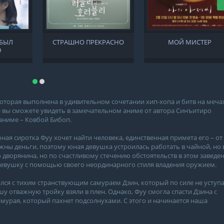
АБЫЛ
СТРАШНО ПРЕКРАСНО
МОЙ МИСТЕР
Ю
оторая выполнена в удивительном сочетании хип-хопа и битв на меча
е вы сможете увидеть в замечательном аниме от автора Синъитиро
аниме – Ковбой Бибоп.
ная сиротка Фуу хочет найти человека, единственная примета его – от
жны деньги, поэтому юная девушка устроилась работать в чайной, но 
о дворянина, но по счастливому стечению обстоятельств в этом заведе
 девушку с помощью своего неординарного стиля владения оружием.
ился с тихим странствующим самураем Дзин, который по силе не уступ
у отважную тройку взяли в плен. Однако, Фуу смогла спасти Дзина с
мурая, который пахнет подсолнухами. С этого и начинается наша