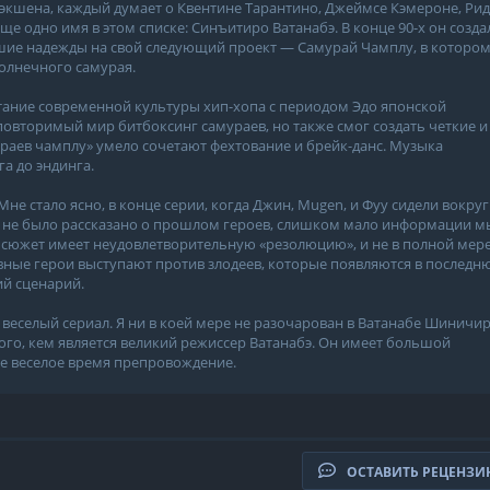
 экшена, каждый думает о Квентине Тарантино, Джеймсе Кэмероне, Ри
ще одно имя в этом списке: Синъитиро Ватанабэ. В конце 90-х он созда
ьшие надежды на свой следующий проект — Самурай Чамплу, в которо
солнечного самурая.
етание современной культуры хип-хопа с периодом Эдо японской
повторимый мир битбоксинг самураев, но также смог создать четкие и
раев чамплу» умело сочетают фехтование и брейк-данс. Музыка
а до эндинга.
е стало ясно, в конце серии, когда Джин, Mugen, и Фуу сидели вокруг
го не было рассказано о прошлом героев, слишком мало информации м
 сюжет имеет неудовлетворительную «резолюцию», и не в полной мер
авные герои выступают против злодеев, которые появляются в послед
ий сценарий.
о веселый сериал. Я ни в коей мере не разочарован в Ватанабе Шиничир
го, кем является великий режиссер Ватанабэ. Он имеет большой
ое веселое время препровождение.
ОСТАВИТЬ РЕЦЕНЗ