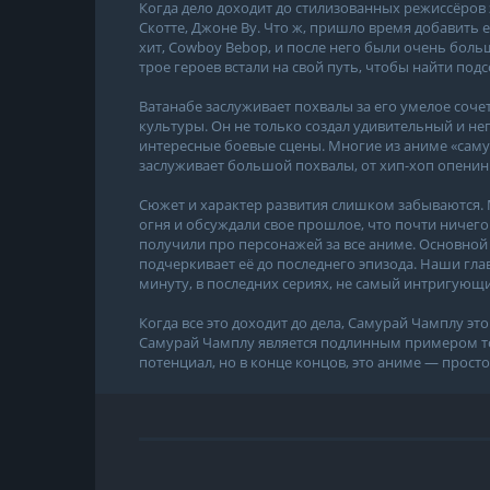
Когда дело доходит до стилизованных режиссёров
Скотте, Джоне Ву. Что ж, пришло время добавить е
хит, Cowboy Bebop, и после него были очень бол
трое героев встали на свой путь, чтобы найти под
Ватанабе заслуживает похвалы за его умелое соч
культуры. Он не только создал удивительный и не
интересные боевые сцены. Многие из аниме «саму
заслуживает большой похвалы, от хип-хоп опенинг
Сюжет и характер развития слишком забываются. Мн
огня и обсуждали свое прошлое, что почти ниче
получили про персонажей за все аниме. Основной
подчеркивает её до последнего эпизода. Наши гл
минуту, в последних сериях, не самый интригующ
Когда все это доходит до дела, Самурай Чамплу эт
Самурай Чамплу является подлинным примером то
потенциал, но в конце концов, это аниме — прост