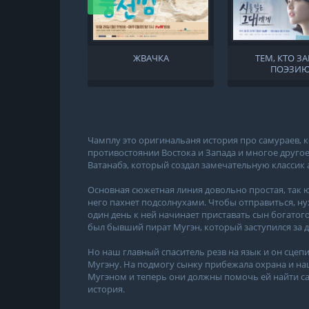
ЖВАЧКА
ТЕМ, КТО З
ПОЭЗИ
Чамплу это оригинальаня история про самураев, к
противостоянии Востока и Запада и многое друго
Ватанабэ, который создал замечательную классик 
Основная сюжетная линия довольно простая, так ю
него пахнет подсолнухами. Чтобы отправиться, ну
один день к ней начинает приставать сын богатог
был бывший пират Мугэн, который заступился за
Но наш главный спаситель резв на язык и он сцеп
Мугэну. На подмогу сынку прибежала охрана и наш
Мугэном и теперь они должны помочь ей найти са
история.