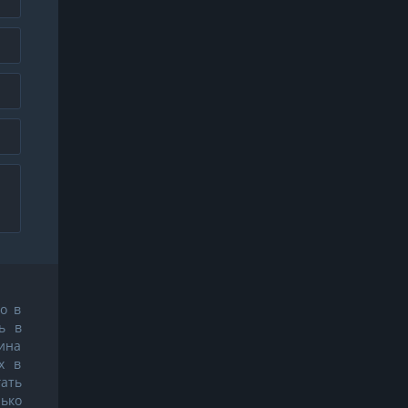
м
о в
ь в
ина
х в
ать
ько