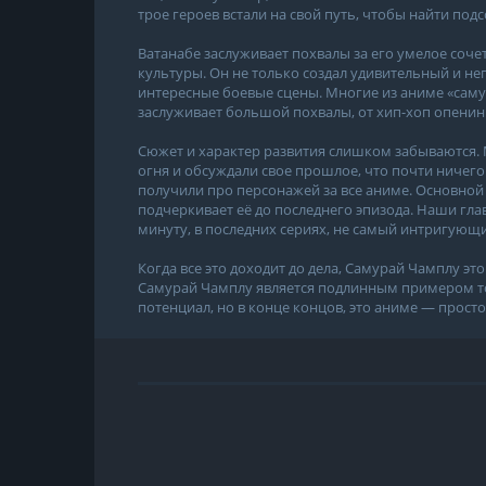
трое героев встали на свой путь, чтобы найти под
Ватанабе заслуживает похвалы за его умелое соч
культуры. Он не только создал удивительный и не
интересные боевые сцены. Многие из аниме «саму
заслуживает большой похвалы, от хип-хоп опенинг
Сюжет и характер развития слишком забываются. Мн
огня и обсуждали свое прошлое, что почти ниче
получили про персонажей за все аниме. Основной
подчеркивает её до последнего эпизода. Наши гл
минуту, в последних сериях, не самый интригующ
Когда все это доходит до дела, Самурай Чамплу эт
Самурай Чамплу является подлинным примером то
потенциал, но в конце концов, это аниме — прост