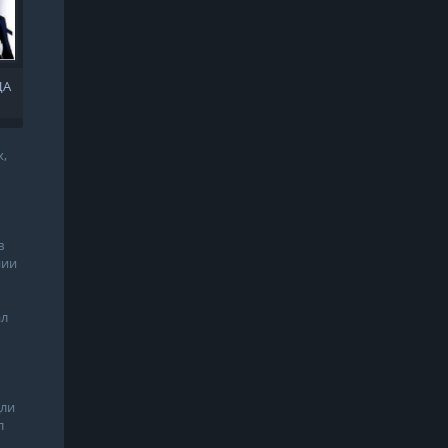
ЦА
х,
в
нии
ал
дли
л
м