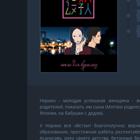
Норико - молодая успешная женщина - во
родителей, показать им сына (Мотоки родилс
Японии, на бабушки с дедом).
У Норико всё обстоит благополучно; верне
образование, престижная работа, респектабе
Асаногаву, реку своего детства, бетонные 