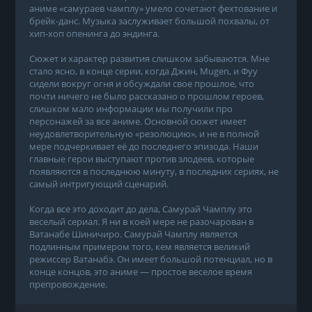
аниме «самураев чамплу» умело сочетают фехтование и
брейк-данс. Музыка заслуживает большой похвалы, от
хип-хоп опенинга до эндинга.
Сюжет и характер развития слишком забываются. Мне
стало ясно, в конце серии, когда Джин, Mugen, и Фуу
сидели вокруг огня и обсуждали свое прошлое, что
почти ничего не было рассказано о прошлом героев,
слишком мало информации мы получили про
персонажей за все аниме. Основной сюжет имеет
неудовлетворительную «резолюцию», и не в полной
мере подчеркивает её до последнего эпизода. Наши
главные герои выступают против злодеев, которые
появляются в последнюю минуту, в последних сериях, не
самый интригующий сценарий.
Когда все это доходит до дела, Самурай Чамплу это
веселый сериал. Я ни в коей мере не разочарован в
Ватанабе Шиничиро. Самурай Чамплу является
подлинным примером того, кем является великий
режиссер Ватанабэ. Он имеет большой потенциал, но в
конце концов, это аниме — простое веселое время
препровождение.