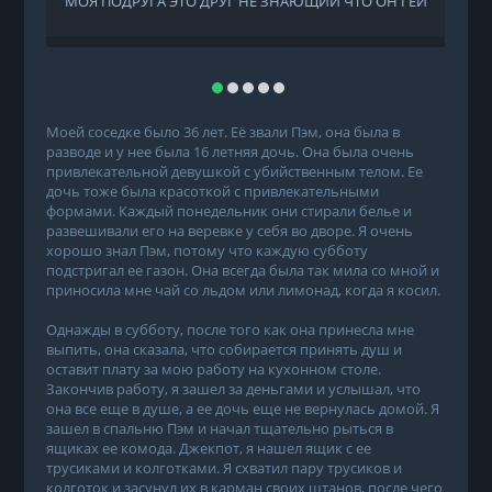
МОЯ ПОДРУГА ЭТО ДРУГ НЕ ЗНАЮЩИЙ ЧТО ОН ГЕЙ
Моей соседке было 36 лет. Её звали Пэм, она была в
разводе и у нее была 16 летняя дочь. Она была очень
привлекательной девушкой с убийственным телом. Ее
дочь тоже была красоткой с привлекательными
формами. Каждый понедельник они стирали белье и
развешивали его на веревке у себя во дворе. Я очень
хорошо знал Пэм, потому что каждую субботу
подстригал ее газон. Она всегда была так мила со мной и
приносила мне чай со льдом или лимонад, когда я косил.
Однажды в субботу, после того как она принесла мне
выпить, она сказала, что собирается принять душ и
оставит плату за мою работу на кухонном столе.
Закончив работу, я зашел за деньгами и услышал, что
она все еще в душе, а ее дочь еще не вернулась домой. Я
зашел в спальню Пэм и начал тщательно рыться в
ящиках ее комода. Джекпот, я нашел ящик с ее
трусиками и колготками. Я схватил пару трусиков и
колготок и засунул их в карман своих штанов, после чего