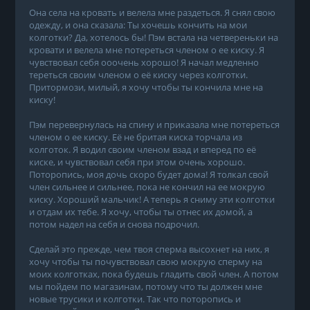
Она села на кровать и велела мне раздеться. Я снял свою
одежду, и она сказала: Ты хочешь кончить на мои
колготки? Да, хотелось бы! Пэм встала на четвереньки на
кровати и велела мне потереться членом о ее киску. Я
чувствовал себя ооочень хорошо! Я начал медленно
тереться своим членом о её киску через колготки.
Притормози, милый, я хочу чтобы ты кончила мне на
киску!
Пэм перевернулась на спину и приказала мне потереться
членом о ее киску. Её не бритая киска торчала из
колготок. Я водил своим членом взад и вперед по её
киске, и чувствовал себя при этом очень хорошо.
Поторопись, моя дочь скоро будет дома! Я толкал свой
член сильнее и сильнее, пока не кончил на ее мокрую
киску. Хороший мальчик! А теперь я сниму эти колготки
и отдам их тебе. Я хочу, чтобы ты отнес их домой, а
потом надел на себя и снова подрочил.
Сделай это прежде, чем твоя сперма высохнет на них, я
хочу чтобы ты почувствовал свою мокрую сперму на
моих колготках, пока будешь гладить свой член. А потом
мы пойдем по магазинам, потому что ты должен мне
новые трусики и колготки. Так что поторопись и