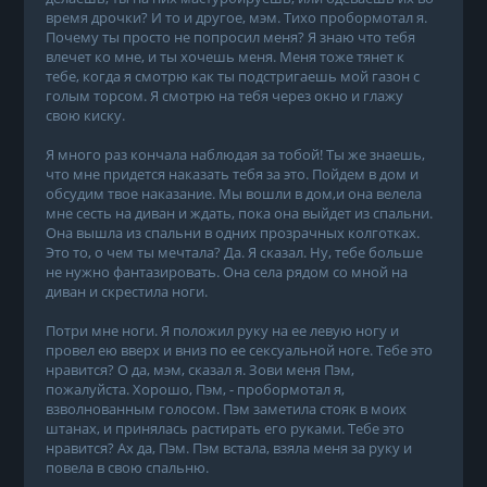
время дрочки? И то и другое, мэм. Тихо пробормотал я.
Почему ты просто не попросил меня? Я знаю что тебя
влечет ко мне, и ты хочешь меня. Меня тоже тянет к
тебе, когда я смотрю как ты подстригаешь мой газон с
голым торсом. Я смотрю на тебя через окно и глажу
свою киску.
Я много раз кончала наблюдая за тобой! Ты же знаешь,
что мне придется наказать тебя за это. Пойдем в дом и
обсудим твое наказание. Мы вошли в дом,и она велела
мне сесть на диван и ждать, пока она выйдет из спальни.
Она вышла из спальни в одних прозрачных колготках.
Это то, о чем ты мечтала? Да. Я сказал. Ну, тебе больше
не нужно фантазировать. Она села рядом со мной на
диван и скрестила ноги.
Потри мне ноги. Я положил руку на ее левую ногу и
провел ею вверх и вниз по ее сексуальной ноге. Тебе это
нравится? О да, мэм, сказал я. Зови меня Пэм,
пожалуйста. Хорошо, Пэм, - пробормотал я,
взволнованным голосом. Пэм заметила стояк в моих
штанах, и принялась растирать его руками. Тебе это
нравится? Ах да, Пэм. Пэм встала, взяла меня за руку и
повела в свою спальню.