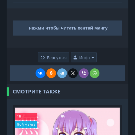
нажми чтобы читать хентай мангу
Вернуться
Инфо
СМОТРИТЕ ТАКЖЕ
18+
1
Яой манга
Х