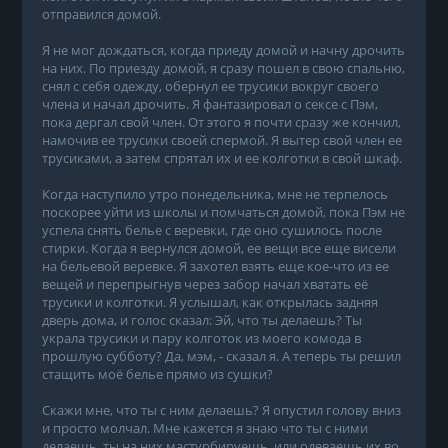
отправился домой.
Я не мог дождаться, когда приеду домой и начну дрочить
на них. По приезду домой, я сразу пошел в свою спальню,
снял с себя одежду, обернул ее трусики вокруг своего
члена и начал дрочить. Я фантазировал о сексе с Пэм,
пока дергал свой член. От этого я почти сразу же кончил,
намочив ее трусики своей спермой. Я вытер свой член ее
трусиками, а затем спрятал их и ее колготки в свой шкаф.
Когда наступило утро понедельника, мне не терпелось
поскорее уйти из школы и помчаться домой, пока Пэм не
успела снять белье с веревки, где оно сушилось после
стирки. Когда я вернулся домой, ее вещи все еще висели
на бельевой веревке. Я захотел взять еще кое-что из ее
вещей и перепрыгнув через забор начал хватать её
трусики и колготки. Я услышал, как открылась задняя
дверь дома, и голос сказал: Эй, что ты делаешь? Ты
украла трусики и пару колготок из моего комода в
прошлую субботу? Да, мэм, - сказал я. А теперь ты решил
стащить моё белье прямо из сушки?
Скажи мне, что ты с ним делаешь? Я опустил голову вниз
и просто молчал. Мне кажется я знаю что ты с ними
делаешь, ты на них мастурбируешь, или одеваешь их во