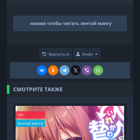
нажми чтобы читать хентай мангу
Вернуться
Инфо
СМОТРИТЕ ТАКЖЕ
18+
1
Хентай манга
Х