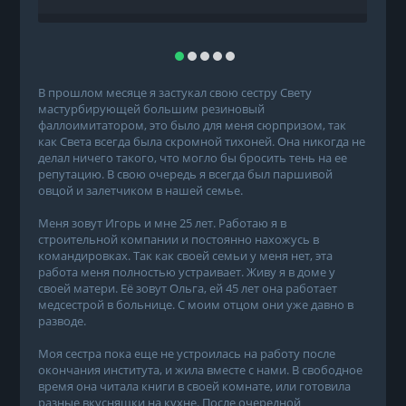
В прошлом месяце я застукал свою сестру Свету
мастурбирующей большим резиновый
фаллоимитатором, это было для меня сюрпризом, так
как Света всегда была скромной тихоней. Она никогда не
делал ничего такого, что могло бы бросить тень на ее
репутацию. В свою очередь я всегда был паршивой
овцой и залетчиком в нашей семье.
Меня зовут Игорь и мне 25 лет. Работаю я в
строительной компании и постоянно нахожусь в
командировках. Так как своей семьи у меня нет, эта
работа меня полностью устраивает. Живу я в доме у
своей матери. Её зовут Ольга, ей 45 лет она работает
медсестрой в больнице. С моим отцом они уже давно в
разводе.
Моя сестра пока еще не устроилась на работу после
окончания института, и жила вместе с нами. В свободное
время она читала книги в своей комнате, или готовила
разные вкусняшки на кухне. После очередной