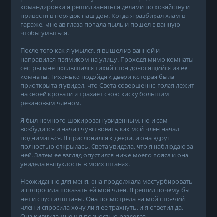
командировки я решил заняться делами по хозяйству и
привести в порядок наш дом. Когда я разбирал хлам в
гараже, мне ав глаза попала пыль и пошел в ванную
чтобы умыться.
После того как я умылся, я вышел из ванной и
направился прямиком на улицу. Проходя мимо комнаты
сестры мне послышался тихий стон доносящийся из ее
комнаты. Тихонько подойдя к двери которая была
приоткрыта я увидел, что Света совершенно голая лежит
на своей кровати и трахает свою киску большим
резиновым членом.
Я был немного шокирован увиденным, но и сам
возбудился и начал чувствовать как мой член начал
подниматься. Я прислонился к двери, и она вдруг
полностью открылась. Света увидела, что я наблюдаю за
ней. Затем ее взгляд опустился ниже моего пояса и она
увидела выпуклость в моих штанах.
Неожиданно для меня, она продолжала мастурбировать
и попросила показать ей мой член. Я решил почему бы
нет и спустил штаны. Она посмотрела на мой стоячий
член и спросила хочу ли я ее трахнуть, и я ответил да.
Она кивнула мне и я полностью разделся.