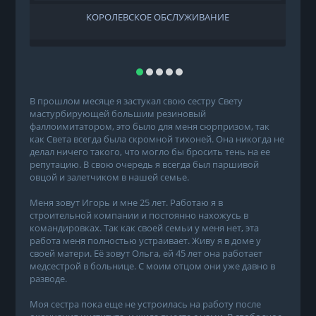
КОРОЛЕВСКОЕ ОБСЛУЖИВАНИЕ
В прошлом месяце я застукал свою сестру Свету
мастурбирующей большим резиновый
фаллоимитатором, это было для меня сюрпризом, так
как Света всегда была скромной тихоней. Она никогда не
делал ничего такого, что могло бы бросить тень на ее
репутацию. В свою очередь я всегда был паршивой
овцой и залетчиком в нашей семье.
Меня зовут Игорь и мне 25 лет. Работаю я в
строительной компании и постоянно нахожусь в
командировках. Так как своей семьи у меня нет, эта
работа меня полностью устраивает. Живу я в доме у
своей матери. Её зовут Ольга, ей 45 лет она работает
медсестрой в больнице. С моим отцом они уже давно в
разводе.
Моя сестра пока еще не устроилась на работу после