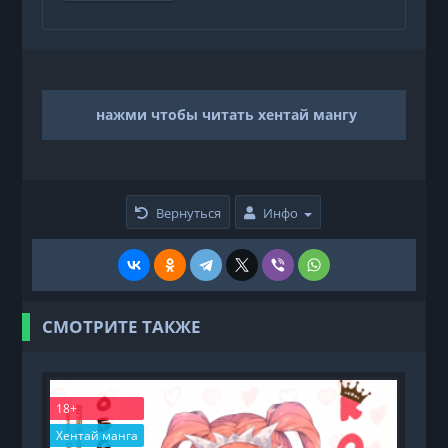
нажми чтобы читать хентай мангу
Вернуться
Инфо
СМОТРИТЕ ТАКЖЕ
18+
1
Хентай манга
Х