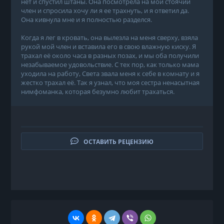
нет и спустил штаны. Она посмотрела на мой стоячий
член и спросила хочу ли я ее трахнуть, и я ответил да.
Она кивнула мне и я полностью разделся.
Когда я лег в кровать, она вылезла на меня сверху, взяла
рукой мой член и вставила его в свою влажную киску. Я
трахал её около часа в разных позах, и мы оба получили
незабываемое удовольствие. С тех пор, как только мама
уходила на работу, Света звала меня к себе в комнату и я
жестко трахал её. Так я узнал, что моя сестра ненасытная
нимфоманка, которая безумно любит трахаться.
ОСТАВИТЬ РЕЦЕНЗИЮ