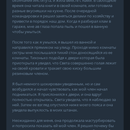
окончания института, и жила вместе с нами. В свободное
время она читала книги в своей комнате, или готовила
разные вкусняшки на кухне. После очередной
командировки я решил заняться делами по хозяйству и
привести в порядок наш дом. Когда я разбирал хлам в
гараже, мне ав глаза попала пыль и пошел в ванную
чтобы умыться.
После того как я умылся, я вышел из ванной и
направился прямиком на улицу. Проходя мимо комнаты
сестры мне послышался тихий стон доносящийся из ее
комнаты. Тихонько подойдя к двери которая была
приоткрыта я увидел, что Света совершенно голая лежит
на своей кровати и трахает свою киску большим
резиновым членом.
Я был немного шокирован увиденным, но и сам
возбудился и начал чувствовать как мой член начал
подниматься. Я прислонился к двери, и она вдруг
полностью открылась. Света увидела, что я наблюдаю за
ней. Затем ее взгляд опустился ниже моего пояса и она
увидела выпуклость в моих штанах.
Неожиданно для меня, она продолжала мастурбировать
и попросила показать ей мой член. Я решил почему бы