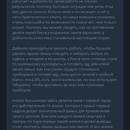
работает и добился по своей работе не плохих
результатов, поэтому бытовые ситуации или роль отца
ему дается сложно, больно много он не знает, и нет у
него практического опыта, но наша малышка оказалась
очень хорошей и по возможности помогает, чем только
может. Поэтому мы можем увидеть, как на протяжении
десяти серий Рин в ускоренном темпе взрослеет, а
Дайкити из холостяка становиться настоящим отцом.
Дайкити приходиться сменить работу, чтобы больше
уделять время семье, отводить и забирать малую из
садика, а позднее и из школы, а Рин в свою очередь стала
по маленькому куховарить и готовить еду для новой
своей семьи. Как она умело орудует столовыми
приборами и готовит еду, пользуется печкой и мойкой
blanco nova 45s, хоть она и маленькая, но она использует
табуретку, чтобы доставать до всех этих кухонных
приборов.
Аниме брошенная зайка увлекла меня с первой серии,
это действительно то аниме, которое с самых первых
кадров делает значительный рывок для привлечения
своего зрителя. Вначале каждого аниме квартала я
смотрю по паре первых серий аниме и делаю выводы,
стоит смотреть сериал дальше или хватит. И вот аниме