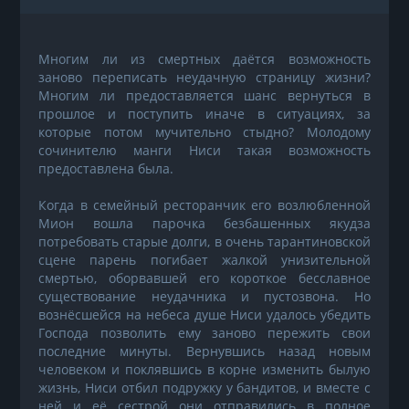
Многим ли из смертных даётся возможность
заново переписать неудачную страницу жизни?
Многим ли предоставляется шанс вернуться в
прошлое и поступить иначе в ситуациях, за
которые потом мучительно стыдно? Молодому
сочинителю манги Ниси такая возможность
предоставлена была.
Когда в семейный ресторанчик его возлюбленной
Мион вошла парочка безбашенных якудза
потребовать старые долги, в очень тарантиновской
сцене парень погибает жалкой унизительной
смертью, оборвавшей его короткое бесславное
существование неудачника и пустозвона. Но
вознёсшейся на небеса душе Ниси удалось убедить
Господа позволить ему заново пережить свои
последние минуты. Вернувшись назад новым
человеком и поклявшись в корне изменить былую
жизнь, Ниси отбил подружку у бандитов, и вместе с
ней и её сестрой они отправились в полное