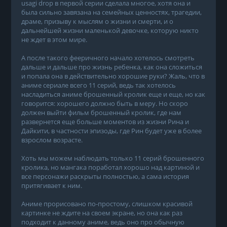
usagi drop в первой серии сделала многое, хотя она и
была сильно завязана на семейных ценностях, трагедии,
драме, призыву к мыслям о жизни и смерти, и о
дальнейшей жизни маленькой девочке, которую никто
не ждет в этом мире.
А после такого фееричного начало хотелось смотреть
дальше и дальше про жизнь ребенка, как она сложиться
и попала она в действительно хорошие руки? Жаль, что в
аниме сериале всего 11 серий, ведь так хотелось
насладиться аниме брошенный кролик еще и еще, но как
говорится: хорошего должно быть в меру. Но скоро
должен выйти фильм брошенный кролик, где нам
развернется еще больше моментов из жизни Рина и
Дайкити, в частности эпизоды, где Рин будет уже в более
взрослом возрасте.
Хоть мы можем наблюдать только 11 серий брошенного
кролика, но мангака поработал хорошо над картиной и
все персонажи раскрыты полностью, а сама история
притягивает к ним.
Аниме прорисовано по-простому, слишком красивой
картинке не ждите на своем экране, но она как раз
подходит к данному аниме, ведь оно про обычную