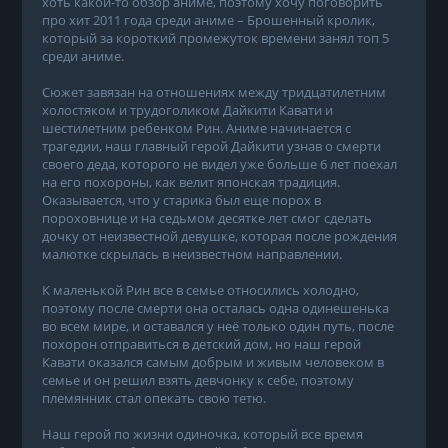
хоть какой-то обзор аниме, поэтому хочу поговорить
про хит 2011 года среди аниме – Брошенный кролик,
который за короткий промежуток времени занял топ 5
среди аниме.
Сюжет завязан на отношениях между тридцатилетним
холостяком и трудоголиком Дайкити Кавати и
шестилетним ребенком Рин. Аниме начинается с
трагедии, наш главный герой Дайкити узнав о смерти
своего деда, которого не видел уже больше 6 лет поехал
на его похороны, как велит японская традиция.
Оказывается, что у старика был еще порох в
пороховнице и на седьмом десятке лет смог сделать
дочку от неизвестной девушке, которая после рождения
малютке скрылась в неизвестном направлении.
К маленькой Рин все в семье относились холодно,
поэтому после смерти она осталась одна одинешенька
во всем мире, и оставался у неё только один путь, после
похорон отправиться в детский дом, но наш герой
Кавати оказался самым добрым и живым человеком в
семье и он решил взять девчонку к себе, поэтому
племянник стал опекать свою тетю.
Наш герой по жизни одиночка, который все время