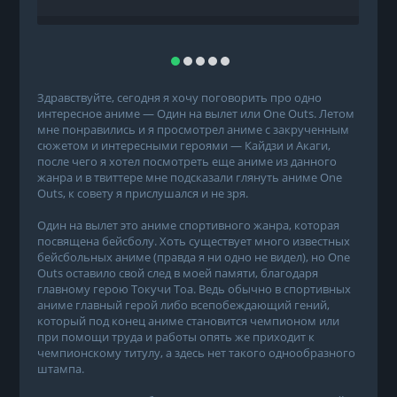
Здравствуйте, сегодня я хочу поговорить про одно
интересное аниме — Один на вылет или One Outs. Летом
мне понравились и я просмотрел аниме с закрученным
сюжетом и интересными героями — Кайдзи и Акаги,
после чего я хотел посмотреть еще аниме из данного
жанра и в твиттере мне подсказали глянуть аниме One
Outs, к совету я прислушался и не зря.
Один на вылет это аниме спортивного жанра, которая
посвящена бейсболу. Хоть существует много известных
бейсбольных аниме (правда я ни одно не видел), но One
Outs оставило свой след в моей памяти, благодаря
главному герою Токучи Тоа. Ведь обычно в спортивных
аниме главный герой либо всепобеждающий гений,
который под конец аниме становится чемпионом или
при помощи труда и работы опять же приходит к
чемпионскому титулу, а здесь нет такого однообразного
штампа.