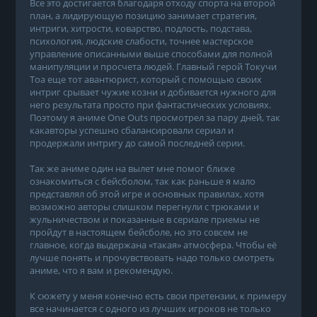
Все это достигается благодаря отходу спорта на второй
план, а лидирующую позицию занимает стратегия,
интриги, хитрости, коварство, подлость, подстава,
психология, людские слабости, точнее мастерское
управление описанными выше способами для полной
манипуляции и просчета людей. Главный герой Токучи
Тоа еще тот авантюрист, который с помощью своих
интриг срывает чужие козни и добивается нужного для
него результата просто при фантастических условиях.
Поэтому я аниме One Outs просмотрел за пару дней, так
какавторы успешно сбалансировали сериал и
продержали интригу до самой последней серии.
Так же аниме один на вылет мне помог ближе
ознакомиться с бейсболом, так как раньше я мало
представлял об этой игре и основных правилах, хотя
возможно авторы слишком перегнули с трюками и
жульничеством и показанные в сериале приемы не
пройдут в настоящем бейсболе, но это совсем не
главное, когда выдержана «такая» атмосфера. Чтобы её
лучше понять и прочувствовать надо только смотреть
аниме, что я вам и рекомендую.
К сюжету у меня конечно есть свои претензии, к примеру
все начинается с одного из лучших игроков не только