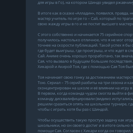
для игры в Го), на котором Шиндо увидел ржавчину,
В итоге как в сказке «Алладин», появился, правда, 
мастер учитель по игре го – Сай, который по траг
свою жажду игры в го и не постиг высшего мастерс
С этого собственно и начинается 75 серийное спор
получилось настолько отличное, что я не мог оторв
точнее на скорости публикаций. Такой успех я бы
где будет выигрыш, где проигрыш, и что ждет в с
Сай. Аниме очень хорошо проработано, так вначал
Сая, что вызвало в будущем большие последствия.
Хикарой и Акирой Тоя, где с помощью Сая Тоя бы
Тоя начинает свою гонку за достижением мастерств
Тою. Сериал – 75 серий разбиты на три сезона и 
сконцентрирован на школе и её влиянии на игру в
В первом, когда команда чудом смогла выйти в фи
команду дисквалифицировали (видимо испугались 
решили сразиться опять на школьном турнире, гд
чтобы с играть хотя бы раз с Шиндой.
Чтобы осуществить такую простую задачу как игра
школьники, но он своего достиг и в итоге сильно п
помощи Сая. Согласен с Хикари когда он говорил,