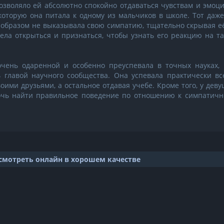
озволяло ей абсолютно спокойно отдаваться чувствам и эмоци
которую она питала к одному из мальчиков в школе. Тот даж
 образом не выказывала свою симпатию, тщательно скрывая е
ела открыться и признаться, чтобы узнать его реакцию на т
чень одаренной и особенно преуспевала в точных науках, 
 главой научного сообщества. Она успевала практически все
оими друзьями, а остальное отдавая учебе. Кроме того, у дев
мочь найти правильное поведение по отношению к симпатичн
смотреть онлайн в хорошем качестве