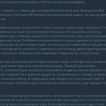
 и попытался её одтереть, хотя его соседка её не видела.
не с лампы, а с габана, дух, который был заточен в нем. Этим духом был
ическому стечению обстоятельств остался в мире живых, так как не уда
тва.
тивное аниме, которое я бы отнес к эталону жанра спорт. «Хикари и Го
аться и за 4 дня просмотрел все эти серии, что сказалось на блогах,
 связал еще с непредсказуемостью сюжетной линии, никогда не узнаеш
ледующей игре. Особенно концовка второго сезона удивила, когда исче
е Хикари не умел вовсе играть, но поэтому он ставил камни под дикто
 А все вроде бы началось с невинного матча между двумя одногодками
л полностью повержен и это поднимает новую волну, точнее гонку…
а Сая, а в последствии Хикари начинает свою, чтобы догнать в развит
каждый имеет свое значение в жизни Шинды. Первый сезон аниме
 го, особенно было интересно посмотреть на два школьных турнира по
нал с подачи Сая и везению Цуцуи, но из-за маленького возраста Шин
гения малолетку). В следующем году Хикари и его школьный клуб Го
е их ждала тяжелая участь против сильнейшей школы, куда перешел То
 в Го, Акира прошел сложный путь на котором его так и хотели унизит
ожалел об игре. В тот раз команда Хикари проиграла 3: 0 и он играл бе
 что лучшее это командная игра. В свое время в школьные годы я тоже