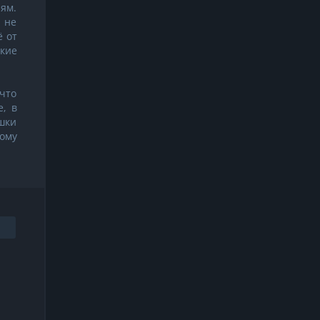
ям.
е не
ё от
акие
что
, в
ушки
ому