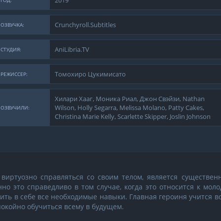
2019
ГОД:
Crunchyroll.Subtitles
ОЗВУЧКА:
AniLibria.TV
СТУДИЯ:
Томохиро Цукимисато
РЕЖИССЕР:
Хилари Хааг, Моника Риал, Джон Свэйзи, Nathan
Wilson, Holly Segarra, Melissa Molano, Patty Cakes,
ОЗВУЧИЛИ:
Christina Marie Kelly, Scarlette Skipper, Joslin Johnson
а виртуозно справляться со своим телом, является существе
но это справедливо в том случае, когда это относится к мол
ить в себе все необходимые навыки. Главная героиня учится в
покойно обучиться всему в будущем.