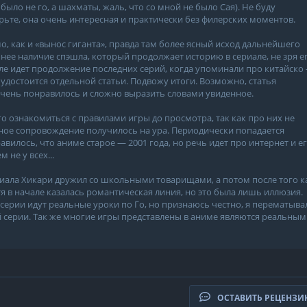
 было не го, а шахматы, жаль, что со мной не было Сая). Не буду
ьте, она очень интересная и практически без филерских моментов.
о, как и «вынос гиганта», правда там более ясный исход дальнейшего
чнее наличие спэшла, который продолжает историю в сериале, не зря е
эшле идет продолжение последних серий, когда упоминали про китайско
достоится отдельной статьи. Подвожу итоги. Возможно, статья
 очень понравилось и сложно выразить словами увиденное.
 ознакомиться с правилами игры до просмотра, так как про них не
ьное сопровождение получилось на ура. Периодически попадается
вилось, что аниме старое — 2001 года, но речь идет про интернет и е
 не у всех...
ериала Хикари дружил со школьными товарищами, а потом после того к
тя в начале казалась романтическая линия, но это была лишь иллюзия.
 серии идут реальные уроки по Го, но признаюсь честно, я перематыва
 серии. Так же многие игры представлены в аниме являются реальными
ОСТАВИТЬ РЕЦЕНЗ