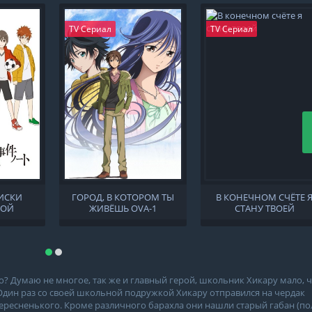
TV Сериал
TV Сериал
ИСКИ
ГОРОД, В КОТОРОМ ТЫ
В КОНЕЧНОМ СЧЁТЕ 
НОЙ
ЖИВЁШЬ OVA-1
СТАНУ ТВОЕЙ
KZ»
? Думаю не многое, так же и главный герой, школьник Хикару мало, 
. Один раз со своей школьной подружкой Хикару отправился на чердак
тересненького. Кроме различного барахла они нашли старый габан (по