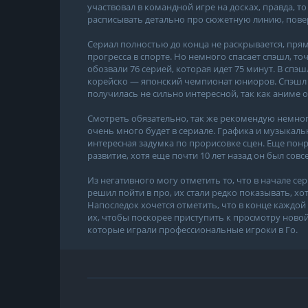
участвовал в командной игре на досках, правда, то
расписывать детально про сюжетную линию, повер
Сериал полностью до конца не раскрывается, прям
прогресса в спорте. Но немного спасает спэшл, то
обозвали 76 серией, которая идет 75 минут. В сп
корейско — японский чемпионат юниоров. Спэшл у
получилась не сильно интересной, так как аниме
Смотреть обязательно, так же рекомендую немного
очень много будет в сериале. Графика и музыкал
интересная задумка по прорисовке сцен. Еще понра
развитие, хотя еще почти 10 лет назад он был совсем
Из негативного могу отметить то, что в начале с
решил пойти в про, их стали редко показывать, хо
Напоследок хочется отметить, что в конце каждой
их, чтобы поскорее приступить к просмотру новой
которые играли профессиональные игроки в Го.