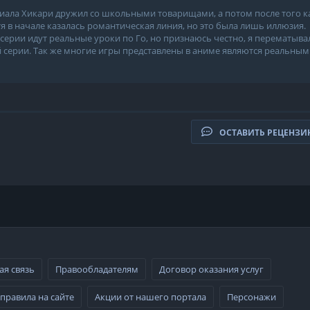
ериала Хикари дружил со школьными товарищами, а потом после того к
тя в начале казалась романтическая линия, но это была лишь иллюзия.
 серии идут реальные уроки по Го, но признаюсь честно, я перематыва
 серии. Так же многие игры представлены в аниме являются реальными
ОСТАВИТЬ РЕЦЕНЗ
ая связь
Правообладателям
Договор оказания услуг
правила на сайте
Акции от нашего портала
Персонажи