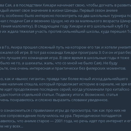
а Сая, а в последствии Хикари начинает свою, чтобы догнать в развит
каждый имеет свое значение в жизни Шинды. Первый сезон аниме
 го, особенно было интересно посмотреть на два школьных турнира по
нал с подачи Сая и везению Цуцуи, но из-за маленького возраста Шин
гения малолетку). В следующем году Хикари и его школьный клуб Го
е их ждала тяжелая участь против сильнейшей школы, куда перешел То
 в Го, Акира прошел сложный путь на котором его так и хотели унизит
ожалел об игре. В тот раз команда Хикари проиграла 3: 0 и он играл бе
 что лучшее это командная игра. В свое время в школьные годы я тоже
 было не го, а шахматы, жаль, что со мной не было Сая). Не буду
ьте, она очень интересная и практически без филерских моментов.
о, как и «вынос гиганта», правда там более ясный исход дальнейшего
чнее наличие спэшла, который продолжает историю в сериале, не зря е
эшле идет продолжение последних серий, когда упоминали про китайско
достоится отдельной статьи. Подвожу итоги. Возможно, статья
 очень понравилось и сложно выразить словами увиденное.
 ознакомиться с правилами игры до просмотра, так как про них не
ьное сопровождение получилось на ура. Периодически попадается
вилось, что аниме старое — 2001 года, но речь идет про интернет и е
 не у всех...