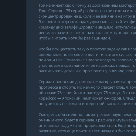
Тоя начинает свою гонку за достижением мастерств
Тою. Сериал – 75 серий разбиты на три сезона и 
сконцентрирован на школе и её влиянии на игру в
В первом, когда команда чудом смогла выйти в фи
команду дисквалифицировали (видимо испугались 
решили сразиться опять на школьном турнире, гд
чтобы с играть хотя бы раз с Шиндой.
Чтобы осуществить такую простую задачу как игра
школьники, но он своего достиг и в итоге сильно п
помощи Сая. Согласен с Хикари когда он говорил,
участвовал в командной игре на досках, правда, то
расписывать детально про сюжетную линию, повер
Сериал полностью до конца не раскрывается, прям
прогресса в спорте. Но немного спасает спэшл, то
обозвали 76 серией, которая идет 75 минут. В сп
корейско — японский чемпионат юниоров. Спэшл у
получилась не сильно интересной, так как аниме
Смотреть обязательно, так же рекомендую немного
очень много будет в сериале. Графика и музыкал
интересная задумка по прорисовке сцен. Еще понра
развитие, хотя еще почти 10 лет назад он был совсем