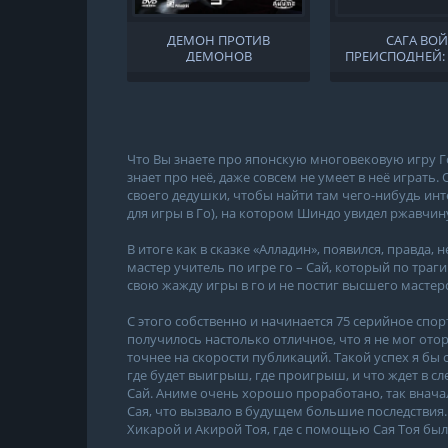
ДЕМОН ПРОТИВ
САГА ВО
ДЕМОНОВ
ПРЕИСПОДНЕЙ:
Что Вы знаете про японскую многовековую игру Го
знает про неё, даже совсем не умеет в неё играть
своего дедушки, чтобы найти там чего-нибудь ин
для игры в Го), на котором Шиндо увидел ржавчину,
В итоге как в сказке «Алладин», появился, правда, 
мастер учитель по игре го – Сай, который по траг
свою жажду игры в го и не постиг высшего мастерс
С этого собственно и начинается 75 серийное спор
получилось настолько отличное, что я не мог оторв
точнее на скорости публикаций. Такой успех я бы
где будет выигрыш, где проигрыш, и что ждет в с
Сай. Аниме очень хорошо проработано, так вначал
Сая, что вызвало в будущем большие последствия.
Хикарой и Акирой Тоя, где с помощью Сая Тоя бы