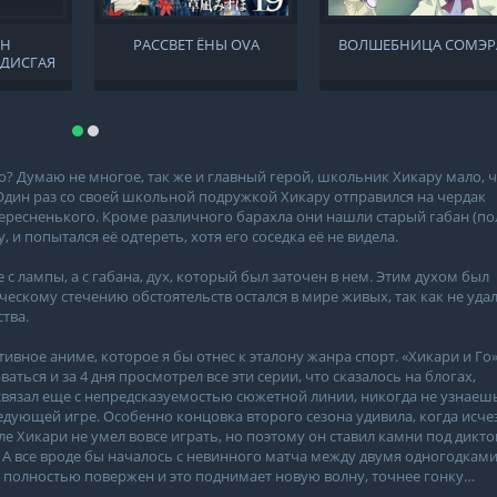
ЙН
РАССВЕТ ЁНЫ OVA
ВОЛШЕБНИЦА СОМЭР
 ДИСГАЯ
? Думаю не многое, так же и главный герой, школьник Хикару мало, 
. Один раз со своей школьной подружкой Хикару отправился на чердак
тересненького. Кроме различного барахла они нашли старый габан (по
 и попытался её одтереть, хотя его соседка её не видела.
не с лампы, а с габана, дух, который был заточен в нем. Этим духом был
ическому стечению обстоятельств остался в мире живых, так как не уда
тва.
тивное аниме, которое я бы отнес к эталону жанра спорт. «Хикари и Го
аться и за 4 дня просмотрел все эти серии, что сказалось на блогах,
 связал еще с непредсказуемостью сюжетной линии, никогда не узнаеш
ледующей игре. Особенно концовка второго сезона удивила, когда исче
е Хикари не умел вовсе играть, но поэтому он ставил камни под дикто
 А все вроде бы началось с невинного матча между двумя одногодками
л полностью повержен и это поднимает новую волну, точнее гонку…