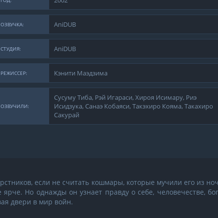
2002
ГОД:
AniDUB
ОЗВУЧКА:
AniDUB
СТУДИЯ:
Кэнити Маэдзима
РЕЖИССЕР:
Сусуму Тиба, Рэй Игараси, Хироя Исимару, Риэ
Исидзука, Санаэ Кобаяси, Такэхиро Кояма, Такахиро
ОЗВУЧИЛИ:
Сакурай
ерстников, если не считать кошмары, которые мучили его из но
 ярче. Но однажды он узнает правду о себе, человечестве, бо
ая двери в мир войн.