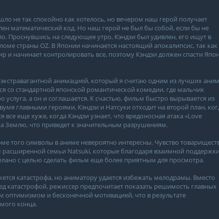
 шло не так спокойно как хотелось, но вечером наш герой получает
лен математический код. Но наш герой не был бы собой, если бы не
ло. Проснувшись на следующее утро, Кэндзи был удивлен, его ищут в
ломе страны OZ. В Японии начинается настоящий апокалипсис, так как
ир и начинает контролировать все, поэтому Кэндзи должен спасти Яп
 экстравагантной анимацией, который я считаю одним из лучших ани
я со стандартной японской романтической комедии, где мальчик
 услуга, а он и соглашается. К счастью, фильм быстро вырывается из
умя главными героями, Кэндзи и Натсуки отходит на второй план, ког
 все еще хуже, когда Кэндзи узнает, что вредоносная атака «Love
 на Землю, что приведет к значительным разрушениям.
ме того символы в аниме невероятно интересны. Чувство товариществ
 расширенной семьи Natsuki, которые благодаря взаимной поддержк
делано с целью сделать фильм еще более приятным для просмотра.
ижется катастрофа, но аниматору удается избежать мелодрамы. Вместо
ед катастрофой, режиссер предпочитает показать решимость главных
ым оптимизмом и бесконечной мотивацией, что в результате
амого конца.