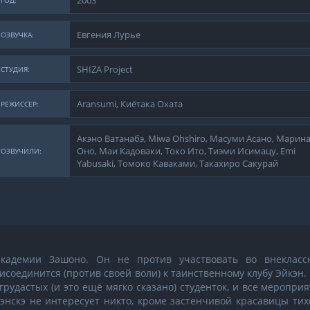
2003
ГОД:
Евгения Лурье
ОЗВУЧКА:
SHIZA Project
СТУДИЯ:
Aransumi, Киётака Охата
РЕЖИССЕР:
Акэно Ватанабэ, Miwa Ohshiro, Масуми Асано, Марин
Оно, Маи Кадоваки, Токо Ито, Тиэми Исимацу, Emi
ОЗВУЧИЛИ:
Yabusaki, Томоко Каваками, Такахиро Сакурай
академии Зашоно. Он не против участвовать во внекласс
исоединится (против своей воли) к таинственному клубу Эйкэн.
грудастых (и это ещё мягко сказано) студенток, и все меропри
энскэ не интересует никто, кроме застенчивой красавицы тих