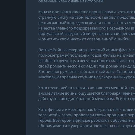
семейный клан с давней историей.
Кэндзи приехал в качестве парня Нацуки, хоть все
странную смску на свой телефон, где был представ
решил данный код, сделал дело и пошел спать сме
качестве главного подозреваемого в серьезном вз
виртуальный созданный вирус захватывает весь м
и очистить свою честь от совершенной ошибки.
Летние Войны невероятно веселый аниме фильм с
полнометражек последних годов. Фильм начинаетс
влюблен в девушку, а девушка просит мальчика про
своей романтической комедии, так роман между дв
Япония погружается в абсолютный хаос. Становится
Machine», отправила спутник на ускоренный курс
Хотя сюжет действительно довольно смешной, кро
аниме летние войны ощущается благодаря членам
действуют как один большой механизм. Все это с
Хоть фильм и имеет признак бедствия, так как дв
того, чтобы герои проливали слезы прощания пер
героев. Все герои в фильме работают с абсолютн
оборачивается в удержании зрителя на ногах до с