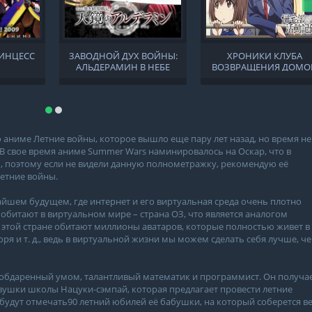
ИНЦЕСС
ЗАВОДНОЙ ДУХ ВОЙНЫ:
ХРОНИКИ КЛУБА
АЛЬДЕРАМИН В НЕБЕ
ВОЗВРАЩЕНИЯ ДОМО
о аниме Летние войны, которое вышло еще пару лет назад, но время не
 В свое время аниме Summer Wars наминировалось на Оскар, что в
ы, поэтому если не видели данную полнометражку, рекомендую её
Летние войны.
йшем будущем, где интернет и его виртуальная среда очень плотно
обитают в виртуальном мире – страна ОЗ, что является аналогом
В этой стране обитают миллионы аватаров, которые полностью живет в
ря и т. д., ведь в виртуальной жизни мы можем сделать себя лучше, че
необдаренный умом, талантливый математик и программист. Он получа
вушки школы Нацуки-сэмпай, которая предлагает провести летние
е будут отмечать90 летний юбилей её бабушки, на который соберется в