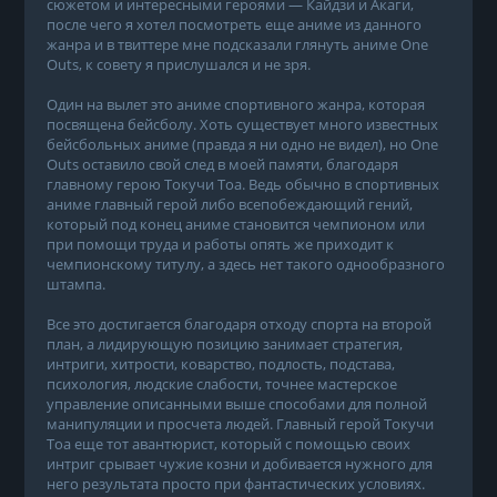
сюжетом и интересными героями — Кайдзи и Акаги,
после чего я хотел посмотреть еще аниме из данного
жанра и в твиттере мне подсказали глянуть аниме One
Outs, к совету я прислушался и не зря.
Один на вылет это аниме спортивного жанра, которая
посвящена бейсболу. Хоть существует много известных
бейсбольных аниме (правда я ни одно не видел), но One
Outs оставило свой след в моей памяти, благодаря
главному герою Токучи Тоа. Ведь обычно в спортивных
аниме главный герой либо всепобеждающий гений,
который под конец аниме становится чемпионом или
при помощи труда и работы опять же приходит к
чемпионскому титулу, а здесь нет такого однообразного
штампа.
Все это достигается благодаря отходу спорта на второй
план, а лидирующую позицию занимает стратегия,
интриги, хитрости, коварство, подлость, подстава,
психология, людские слабости, точнее мастерское
управление описанными выше способами для полной
манипуляции и просчета людей. Главный герой Токучи
Тоа еще тот авантюрист, который с помощью своих
интриг срывает чужие козни и добивается нужного для
него результата просто при фантастических условиях.