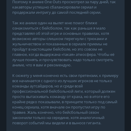
Поэтому я аниме One Outs просмотрел за пару дней, так
какавторы успешно сбалансировали сериал и
продержали интригу до самой последней серии.
Так же аниме один на вылет мне помог ближе
ознакомиться с бейсболом, так как раньше я мало
представлял об этой игре и основных правилах, хотя
возможно авторы слишком перегнули с трюками и
жульничеством и показанные в сериале приемы не
пройдут в настоящем бейсболе, но это совсем не
главное, когда выдержана «такая» атмосфера. Чтобы её
лучше понять и прочувствовать надо только смотреть
аниме, что я вам и рекомендую.
К сюжету у меня конечно есть свои претензии, к примеру
все начинается с одного из лучших игроков не только
команды аутсайдеров, но и среди всей
профессиональной бейсбольной лиги, который должен
просто вытаскивать команду от краха, но в итоге его
крайне редко показывали, в принципе только под самый
конец сериала, хотя вначале он пропустил игру по
травме. Жаль конечно, что бейсбольный сезон
закончили только на середине, хотя аналогичный
поворот событий мы видели и в выносе гиганта.