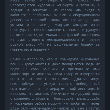
итоге гении и зубрилки из класса «А»
наслаждаются чудесами комфорта и техники, а
лодыри и лоботрясы из класса «Ф» сидят в
кабинете с разбитыми окнами и оборудованием
довоенной сельской школы. Вот только однажды
умница и красавица Мидзуки Химэдзи из-за
простуды не смогла закончить экзамен и рухнула
на школьное «дно». Акихиса, ее давний поклонник,
не смог стерпеть несправедливости и поднял
родной класс «Ф» на решительную борьбу за
главенство в академии.
Самое интересное, что в Фумидзуки «школьные
войны» допускаются и даже поощряются, ведь их
ведут не сами ученики, а призванные ими
миниатюрные аватары, сила которых измеряется
опять же итогами тестов хозяина. Драться могут
все, победитель уходит наверх, побежденный
скатывается вниз по иерархической лестнице. И
неважно, что аватары Акихисы и его друзей пока
откровенно слабоваты – благородная цель, дружба
и командная работа помогут им пробиться через
ряды отличников-единоличников. Да и не в тестах