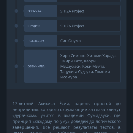
SHIZA Project
ОЗВУЧКА:
SHIZA Project
СТУДИЯ:
Син Онума
РЕЖИССЕР:
Хиро Симоно, Хитоми Харада,
Эмири Като, Каори
Мидзухаси, Коки Мията,
ОЗВУЧИЛИ:
Тацухиса Судзуки, Томоми
Исомура
17-летний Акихиса Ёсии, парень простой до
неприличия, которого окружающие за глаза кличут
«дурачком», учится в академии Фумидзуки, где
принцип «каждому по уму» доведен до логического
завершения. Все решают результаты тестов, в