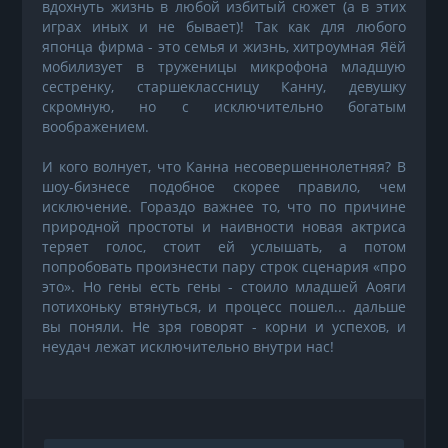
вдохнуть жизнь в любой избитый сюжет (а в этих
играх иных и не бывает)! Так как для любого
японца фирма - это семья и жизнь, хитроумная Яёй
мобилизует в труженицы микрофона младшую
сестренку, старшеклассницу Канну, девушку
скромную, но с исключительно богатым
воображением.
И кого волнует, что Канна несовершеннолетняя? В
шоу-бизнесе подобное скорее правило, чем
исключение. Гораздо важнее то, что по причине
природной простоты и наивности новая актриса
теряет голос, стоит ей услышать, а потом
попробовать произнести пару строк сценария «про
это». Но гены есть гены - стоило младшей Аояги
потихоньку втянуться, и процесс пошел... дальше
вы поняли. Не зря говорят - корни и успехов, и
неудач лежат исключительно внутри нас!