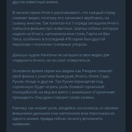
другие известные аниме.
В начале серии Ичиго рассказывают, что каждый отряд
снимает видео, поэтому его начинают вербовать на
съемку многие. Так Капитал 4 и 7 отряда затащили Ичиго
сняться в фильме про животных. Шапка собаки, которую
надели на Ичиго, напомнила мне стиль Гарпа из Ван
Писа, особенно в последней 476 серии был другой
персонаж с похожим головным упором.
Дальше чудом Кенпачи не затащил в свое видео для
спарринга Ичиго, но он смог отвертеться.
Основное время серии мы видим как Ренджи снимает
свой фильм с участием Бьякурая, Ичиго, Иноя, Садо,
Рукия, Исидо и другие. Так Рукия переодетая под
горничную будет играть роль боевой горничной
полицейской, на вид все взято с анимешки «Горничная
президент». Она даже говорит слово хозяин.
Рангеку сан играет роль злодейки, из космоса, со своими
внешними данными она напомнила мне персонажа из
одного аниме, правда сейчас не могу вспомнить
название.