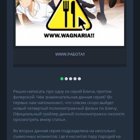
WWW.РАБОТА!!
Решил написать про одну из серий Блича, притом
филерской. Чем знаменательная данная серия? Во
первых нам напоминают, что совсем скоро выйдет
новый четвертый полнометражный фильм по Бличу.
Официальный трейлер данной полнометражки сможете
просмотреть внизу статьи.
Во вторых данная серия подразделена на несколько
съемочных моментов, где я насчитал пару пародий на