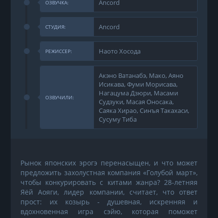
Ancord
ОЗВУЧКА:
Ancord
СТУДИЯ:
Наото Хосода
РЕЖИССЕР:
Акэно Ватанабэ, Мако, Аяно
Исикава, Фуми Морисава,
Нагацума Дзюри, Масами
ОЗВУЧИЛИ:
Судзуки, Масая Оносака,
Саяка Хирао, Синъя Такахаси,
Сусуму Тиба
Рынок японских эрогэ перенасыщен, и что может
предложить захолустная компания «Голубой март»,
чтобы конкурировать с китами жанра? 28-летняя
Яёй Аояги, лидер компании, считает, что ответ
прост: их козырь - душевная, искренняя и
вдохновенная игра сэйю, которая поможет