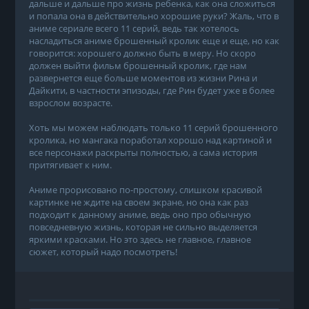
дальше и дальше про жизнь ребенка, как она сложиться
и попала она в действительно хорошие руки? Жаль, что в
аниме сериале всего 11 серий, ведь так хотелось
насладиться аниме брошенный кролик еще и еще, но как
говорится: хорошего должно быть в меру. Но скоро
должен выйти фильм брошенный кролик, где нам
развернется еще больше моментов из жизни Рина и
Дайкити, в частности эпизоды, где Рин будет уже в более
взрослом возрасте.
Хоть мы можем наблюдать только 11 серий брошенного
кролика, но мангака поработал хорошо над картиной и
все персонажи раскрыты полностью, а сама история
притягивает к ним.
Аниме прорисовано по-простому, слишком красивой
картинке не ждите на своем экране, но она как раз
подходит к данному аниме, ведь оно про обычную
повседневную жизнь, которая не сильно выделяется
яркими красками. Но это здесь не главное, главное
сюжет, который надо посмотреть!