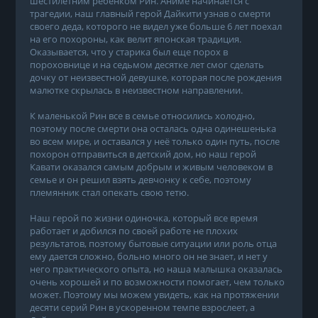
шестилетним ребенком Рин. Аниме начинается с
трагедии, наш главный герой Дайкити узнав о смерти
своего деда, которого не видел уже больше 6 лет поехал
на его похороны, как велит японская традиция.
Оказывается, что у старика был еще порох в
пороховнице и на седьмом десятке лет смог сделать
дочку от неизвестной девушке, которая после рождения
малютке скрылась в неизвестном направлении.
К маленькой Рин все в семье относились холодно,
поэтому после смерти она осталась одна одинешенька
во всем мире, и оставался у неё только один путь, после
похорон отправиться в детский дом, но наш герой
Кавати оказался самым добрым и живым человеком в
семье и он решил взять девчонку к себе, поэтому
племянник стал опекать свою тетю.
Наш герой по жизни одиночка, который все время
работает и добился по своей работе не плохих
результатов, поэтому бытовые ситуации или роль отца
ему дается сложно, больно много он не знает, и нет у
него практического опыта, но наша малышка оказалась
очень хорошей и по возможности помогает, чем только
может. Поэтому мы можем увидеть, как на протяжении
десяти серий Рин в ускоренном темпе взрослеет, а