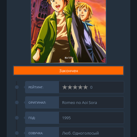
Закончен
0
РЕЙТИНГ:
Romeo no Aoi Sora
ОРИГИНАЛ:
1995
ГОД:
Люб. Одноголосый
ОЗВУЧКА: