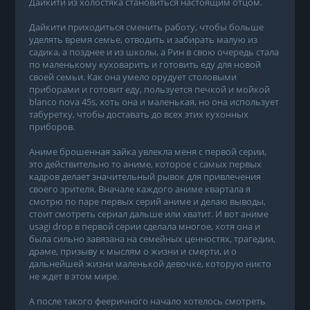
Дайкити из холостяка становиться настоящим отцом.
Дайкити приходиться сменить работу, чтобы больше
уделять время семье, отводить и забирать малую из
садика, а позднее и из школы, а Рин в свою очередь стала
по маленькому куховарить и готовить еду для новой
своей семьи. Как она умело орудует столовыми
приборами и готовит еду, пользуется печкой и мойкой
blanco nova 45s, хоть она и маленькая, но она использует
табуретку, чтобы доставать до всех этих кухонных
приборов.
Аниме брошенная зайка увлекла меня с первой серии,
это действительно то аниме, которое с самых первых
кадров делает значительный рывок для привлечения
своего зрителя. Вначале каждого аниме квартала я
смотрю по паре первых серий аниме и делаю выводы,
стоит смотреть сериал дальше или хватит. И вот аниме
usagi drop в первой серии сделала многое, хотя она и
была сильно завязана на семейных ценностях, трагедии,
драме, призыву к мыслям о жизни и смерти, и о
дальнейшей жизни маленькой девочке, которую никто
не ждет в этом мире.
А после такого фееричного начало хотелось смотреть