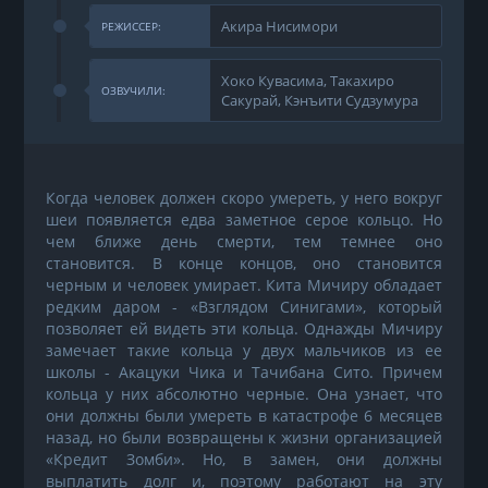
Акира Нисимори
РЕЖИССЕР:
Хоко Кувасима, Такахиро
ОЗВУЧИЛИ:
Сакурай, Кэнъити Судзумура
Когда человек должен скоро умереть, у него вокруг
шеи появляется едва заметное серое кольцо. Но
чем ближе день смерти, тем темнее оно
становится. В конце концов, оно становится
черным и человек умирает. Кита Мичиру обладает
редким даром - «Взглядом Синигами», который
позволяет ей видеть эти кольца. Однажды Мичиру
замечает такие кольца у двух мальчиков из ее
школы - Акацуки Чика и Тачибана Сито. Причем
кольца у них абсолютно черные. Она узнает, что
они должны были умереть в катастрофе 6 месяцев
назад, но были возвращены к жизни организацией
«Кредит Зомби». Но, в замен, они должны
выплатить долг и, поэтому работают на эту