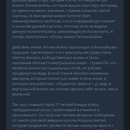
аниме Летние войны, которое вышло еще пару лет назад,
но время не имеет значение, главное качество самой
картины. В свое время аниме Summer Wars
наминировалось на Оскар, что в очередной раз говорит
о качестве данной картины, поэтому если не видели
данную полнометражку, рекомендую её посмотреть. А
теперь приступим к обзору аниме Летние войны.
Действие аниме Летние войны происходит в ближайшем
будущем, где интернет и его виртуальная среда очень
плотно влились в общественную жизнь и треть
населения обитают в виртуальном мире – страна ОЗ, что
является аналогом социальных сетей, но в более
продвинутом виде. В этой стране обитают миллионы
аватаров, которые полностью живет в этом мире, в
котором они работают, общаются, творя и т. д., ведь в
виртуальной жизни мы можем сделать себя лучше, чем в
реальной.
Так наш главный герой 17 летний Кэндзи Койсо,
необдаренный умом, талантливый математик и
программист. Он получает летним вечером сообщение
от самой красивой девушки школы Нацуки-сэмпай,
которая предлагает провести летние каникулы вместе с