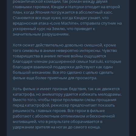
романтической комедии, так роман между двумя
главными героями, Кэндзи и Натсуки отходит на второй
план, когда Япония погружается в абсолютный хаос.
Становится все еще хуже, когда Кэндзи узнает, что
вредоносная атака «Love Machine», отправила спутник на
ускоренный курс на Землю, что приведет к
значительным разрушениям.
Хотя сюжет действительно довольно смешной, кроме
того символы в аниме невероятно интересны. Чувство
товарищества в аниме летние войны ощущается
благодаря членам расширенной семьи Natsuki, которые
благодаря взаимной поддержки действуют как один
большой механизм. Все это сделано с целью сделать
фильм еще более приятным для просмотра.
Хоть фильм и имеет признак бедствия, так как движется
катастрофа, но аниматору удается избежать мелодрамы.
Вместо того, чтобы герои проливали слезы прощания
перед катастрофой, режиссер предпочитает показать
решимость главных героев. Все герои в фильме
работают с абсолютным оптимизмом и бесконечной
мотивацией, что в результате оборачивается в
удержании зрителя на ногах до самого конца.