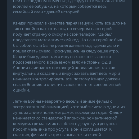
ней в её родовом поместье, где будут отмечать90 летний
юбилей её бабушки, на который соберется весь
семейный клан с давней историей.
Кэндзи приехал в качестве парня Нацуки, хоть все шло не
так спокойно как хотелось, но вечером наш герой
получает странную смску на свой телефон, где был
представлен математический код. Но наш герой не был
бы собой, если бы не решил данный код, сделал дело и
пошел спать смело. Проснувшись на следующее утро,
Кэндзи был удивлен, его ищут в качестве главного
подозреваемого в серьезном взломе страны OZ. В
Японии начинается настоящий апокалипсис, так как
виртуальный созданный вирус захватывает весь мир и
начинает контролировать все, поэтому Кэндзи должен
спасти Японию и очистить свою честь от совершенной
ошибки.
Летние Войны невероятно веселый аниме фильм с
экстравагантной анимацией, который я считаю одним из
лучших аниме полнометражек последних годов. Фильм
начинается со стандартной японской романтической
комедии, где мальчик влюблен в девушку, а девушка
просит мальчика про услуга, а он и соглашается. К
счастью, фильм быстро вырывается из своей