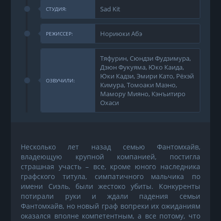
Sad Kit
СТУДИЯ:
Нориюки Абэ
РЕЖИССЕР:
Тяфурин, Сюндзи Фудзимура,
Дзюн Фукуяма, Юко Каида,
Юки Кадзи, Эмири Като, Рёхэй
ОЗВУЧИЛИ:
Кимура, Томоаки Маэно,
Мамору Мияно, Кэнъитиро
Охаси
Несколько лет назад семью Фантомхайв,
владеющую крупной компанией, постигла
страшная участь – все, кроме юного наследника
графского титула, симпатичного мальчика по
имени Сиэль, были жестоко убиты. Конкуренты
потирали руки и ждали падения семьи
Фантомхайв, но новый граф вопреки их ожиданиям
оказался вполне компетентным, а все потому, что