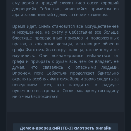
ему верой и правдой служит «чертовски хороший
дворецкий» Себастьян, явившийся прямиком из
ада и заключивший сделку со своим хозяином.
Время идет, Сиэль становится все могущественнее
и искушеннее, на счету у Себастьяна все больше
блестяще проведенных приемов и поверженных
врагов, а коварные дельцы, мечтающие обвести
графа Фантомхайва вокруг пальца, так ничему и не
научились. Они вознамерились избавиться от
графа и прибрать к рукам все, чем он владеет, не
думая, что связались с опасными людьми.
Впрочем, пока Себастьян продолжает бдительно
охранять особняк Фантомхайвов и зорко следить за
поведением всех, кто находится в радиусе
пушечного выстрела от Сиэля, молодому господину
не о чем беспокоиться.
Демон-дворецкий [ТВ-3] смотреть онлайн