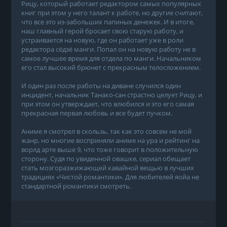
Рицу, который работает редактором самых популярных
книг при этом у него талант к работе, но другие считают,
что все это из-забольших папиных денежек. И в итоге,
наш главный герой бросает свою старую работу, и
устраивается на новую, где он работает уже в роли
редактора сёдзё манги. Попал он на новую работу не в
самое лучшее время для отдела по манги. Начальником
его стал высокий брюнет с прекрасным телосложением.
И один раз после работы на диване случился один
инцидент, начальник Танако-сан страстно целует Рицу, и
при этом он утверждает, что влюбился и это его самая
прекрасная первая любовь и все будет пучком.
Аниме я смотрел в скользь, так как это совсем не мой
жанр, но многие восприняли аниме на ура и рейтинг на
ворлд арте выше 9, что тоже говорит в положительную
сторону. Судя по увиденной овашке, сериал обещает
стать мозгоразжижающей кавайной вещью в лучших
традициях «Чистой романтики». Для любителей яойа не
стандартной романтики смотреть.